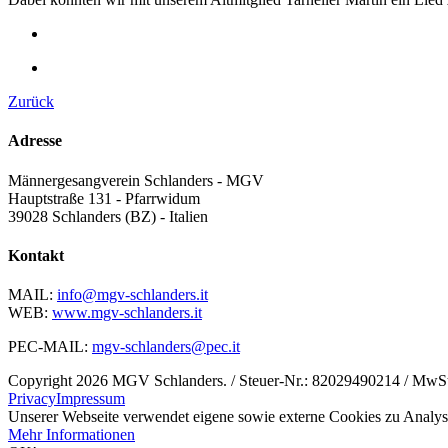
Zurück
Adresse
Männergesangverein Schlanders - MGV
Hauptstraße 131 - Pfarrwidum
39028 Schlanders (BZ) - Italien
Kontakt
MAIL:
info@mgv-schlanders.it
WEB:
www.mgv-schlanders.it
PEC-MAIL:
mgv-schlanders@pec.it
Copyright 2026 MGV Schlanders. / Steuer-Nr.: 82029490214 / MwS
Privacy
Impressum
Unserer Webseite verwendet eigene sowie externe Cookies zu Analys
Mehr Informationen