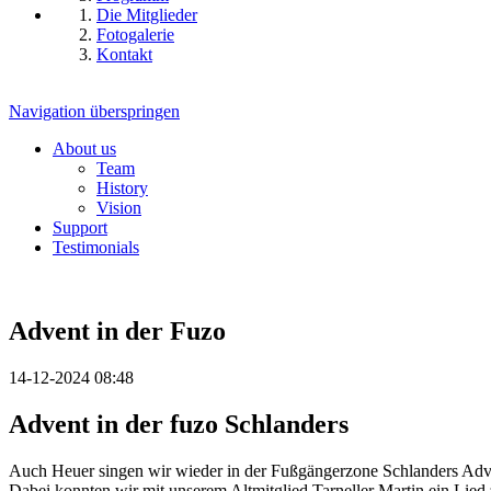
Die Mitglieder
Fotogalerie
Kontakt
Navigation überspringen
About us
Team
History
Vision
Support
Testimonials
Advent in der Fuzo
14-12-2024 08:48
Advent in der fuzo Schlanders
Auch Heuer singen wir wieder in der Fußgängerzone Schlanders Adve
Dabei konnten wir mit unserem Altmitglied Tarneller Martin ein Lie